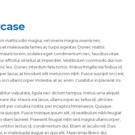
case
lam mattis odio magna, vel viverra magna viverra nec.
us et malesuada fames ac turpis egestas. Donec mattis
 mauris lorem, sodales eget condimentum nec, faucibus vitae
r efficitur id tellus at imperdiet. Vestibulum commodo dui non
c leo. Donec interdum felis tortor, finibus fringilla nisi finibus id.
er lacus, at tincidunt elit metus non nibh. Fusce suscipit orci est,
n orci ullamcorper molestie at ac enim. Curabitur in placerat mi.
abitur vulputate, ligula nec dictum tempus, metus urna aliquet
nare dui. Mauris est lacus, ullamcorper ac tellus id, ultricies
orquent per conubia nostra, per inceptos himenaeos. Quisque
suscipit. Fusce tristique ipsum elit, id vestibulum nibh feugiat
us diam laoreet. Praesent feugiat nibh sed magna ullamcorper,
orttitor lectus id, condimentum dui. Etiam at iaculis nisl. Duis
dui, in malesuada augue ex quis elit. Maecenas libero dui,