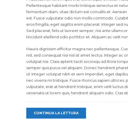
Pellentesque habitant morbi tristique senectus et net
fermentum diam, vitae dictum est convallis et. Aenean
est. Fusce vulputate odio non mollis commodo. Curabitu
eros fringilla, eget sagittis enim placerat. Integer sed nun
Sed placerat, felis ut laoreet semper, nisi ante ullamcorp
tincidunt eleifend odio porttitor et. Aliquam ac velit no
Mauris dignissim efficitur magna nec pellentesque. Cur
nisl, sed consequat nisi nisl sit amet lectus. Integer ac or
volutpat nisi. Class aptent taciti sociosqu ad litora t
semper quis purus vel aliquam. Donec hendrerit pharetra 
id. Integer volutpat nibh et sem imperdiet, eget dapib
nec viverra mi tristique. Fusce rhoncus sapien ultrices, p
vulputate, erat at hendrerit tristique, enim velit luctus 
venenatis ut lorem quis, hendrerit aliquam odio. Cras si
CONTINUA LA LETTURA