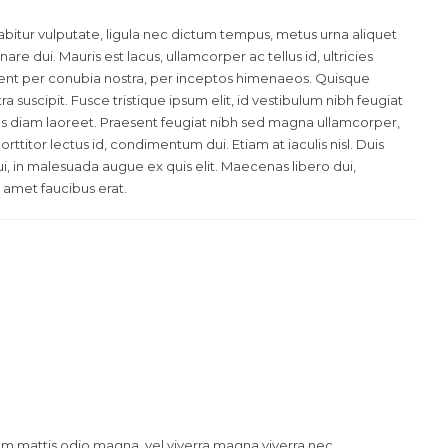
abitur vulputate, ligula nec dictum tempus, metus urna aliquet
nare dui. Mauris est lacus, ullamcorper ac tellus id, ultricies
orquent per conubia nostra, per inceptos himenaeos. Quisque
suscipit. Fusce tristique ipsum elit, id vestibulum nibh feugiat
us diam laoreet. Praesent feugiat nibh sed magna ullamcorper,
orttitor lectus id, condimentum dui. Etiam at iaculis nisl. Duis
dui, in malesuada augue ex quis elit. Maecenas libero dui,
t amet faucibus erat.
lam mattis odio magna, vel viverra magna viverra nec.