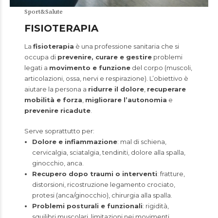
Sport&Salute
FISIOTERAPIA
La
fisioterapia
è una professione sanitaria che si
occupa di
prevenire, curare e gestire
problemi
legati a
movimento e funzione
del corpo (muscoli,
articolazioni, ossa, nervi e respirazione). L’obiettivo è
aiutare la persona a
ridurre il dolore
,
recuperare
mobilità e forza
,
migliorare l’autonomia
e
prevenire ricadute
.
Serve soprattutto per:
Dolore e infiammazione
: mal di schiena,
cervicalgia, sciatalgia, tendiniti, dolore alla spalla,
ginocchio, anca.
Recupero dopo traumi o interventi
: fratture,
distorsioni, ricostruzione legamento crociato,
protesi (anca/ginocchio), chirurgia alla spalla.
Problemi posturali e funzionali
: rigidità,
squilibri muscolari, limitazioni nei movimenti,