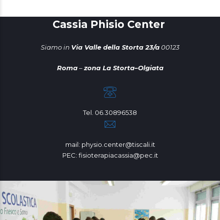
Cassia Phisio Center
Siamo in
Via Valle della Storta 23/a
00123
Roma
–
zona La Storta–Olgiata
Tel. 06.30896538
mail: physio.center@tiscali.it
PEC: fisioterapiacassia@pec.it