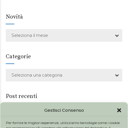
Novità
Seleziona il mese
Categorie
Seleziona una categoria
Post recenti
Gestisci Consenso
31 GENNAIO 2026
I cibi e le bevande della scuola
Per fornire le migliori esperienze, utilizziamo tecnologie come i cookie
per memorizzare e/o accedere alle informazioni del dispositivo. Il