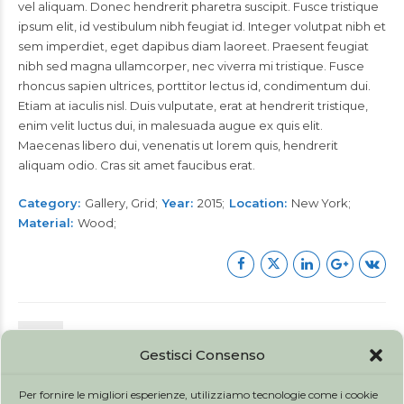
vel aliquam. Donec hendrerit pharetra suscipit. Fusce tristique
ipsum elit, id vestibulum nibh feugiat id. Integer volutpat nibh et
sem imperdiet, eget dapibus diam laoreet. Praesent feugiat
nibh sed magna ullamcorper, nec viverra mi tristique. Fusce
rhoncus sapien ultrices, porttitor lectus id, condimentum dui.
Etiam at iaculis nisl. Duis vulputate, erat at hendrerit tristique,
enim velit luctus dui, in malesuada augue ex quis elit.
Maecenas libero dui, venenatis ut lorem quis, hendrerit
aliquam odio. Cras sit amet faucibus erat.
Category
Gallery, Grid
Year
2015
Location
New York
Material
Wood
Gestisci Consenso
PRECEDENTE
Prague gallery
Per fornire le migliori esperienze, utilizziamo tecnologie come i cookie