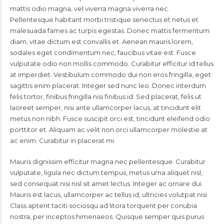
mattis odio magna, vel viverra magna viverra nec.
Pellentesque habitant morbi tristique senectus et netus et
malesuada fames ac turpis egestas. Donec mattis fermentum
diam, vitae dictum est convallis et. Aenean mauris lorem,
sodales eget condimentum nec, faucibus vitae est. Fusce
vulputate odio non mollis commodo. Curabitur efficitur id tellus
at imperdiet. Vestibulum commodo dui non eros fringilla, eget
sagittis enim placerat. Integer sed nunc leo. Donec interdum
felis tortor, finibus fringilla nisi finibus id. Sed placerat, felis ut
laoreet semper, nisi ante ullamcorper lacus, at tincidunt elit
metus non nibh. Fusce suscipit orci est, tincidunt eleifend odio
porttitor et. Aliquam ac velit non orci ullamcorper molestie at
ac enim. Curabitur in placerat mi.
Mauris dignissim efficitur magna nec pellentesque. Curabitur
vulputate, ligula nec dictum tempus, metus urna aliquet nisl,
sed consequat nisi nisl sit amet lectus. Integer ac ornare dui.
Mauris est lacus, ullamcorper ac tellus id, ultricies volutpat nisi.
Class aptent taciti sociosqu ad litora torquent per conubia
nostra, per inceptos himenaeos. Quisque semper quis purus