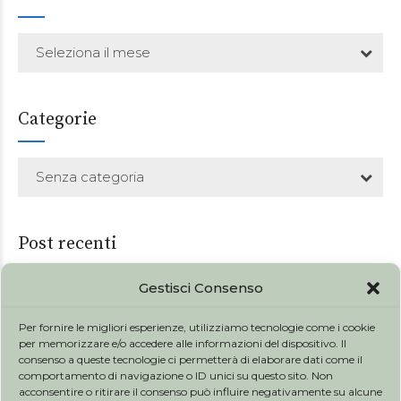
Seleziona il mese
Categorie
Senza categoria
Post recenti
Gestisci Consenso
31 GENNAIO 2026
I cibi e le bevande della scuola
Per fornire le migliori esperienze, utilizziamo tecnologie come i cookie
per memorizzare e/o accedere alle informazioni del dispositivo. Il
31 GENNAIO 2026
consenso a queste tecnologie ci permetterà di elaborare dati come il
L'influenza aviaria ad alta patogenicità (H5N1)
comportamento di navigazione o ID unici su questo sito. Non
acconsentire o ritirare il consenso può influire negativamente su alcune