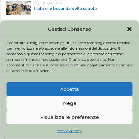
31 GENNAIO 2026
I cibi e le bevande della scuola
31 GENNAIO 2026
Gestisci Consenso
L'influenza aviaria ad alta patogenicità (H5N1)
Per fornire le migliori esperienze, utilizziamo tecnologie come i cookie
31 GENNAIO 2026
per memorizzare e/o accedere alle informazioni del dispositivo. Il
Trattamento dell’obesità e farmaci basati su
consenso a queste tecnologie ci permetterà di elaborare dati come il
GLP-1
comportamento di navigazione o ID unici su questo sito. Non
acconsentire o ritirare il consenso può influire negativamente su alcune
caratteristiche e funzioni.
Accetta
Copyright by Fisioterapia Cassia. All rights reserved.
Nega
SERVICES
CONTATTACI
ORARI
Visualizza le preferenze
cookie
Privacy